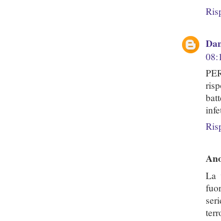
Ris
Dan
08:
PER
ris
bat
infe
Ris
An
La 
fuo
ser
ter