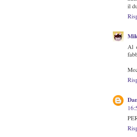
il 
Ris
Mi
Al 
fab
Mo
Ris
Dan
16:
PER
Ris