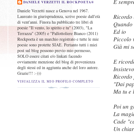
E sempre
DANIELE VERZETTI IL ROCKPOETA®
Daniele Verzetti nasce a Genova nel 1967.
Ricordo 
Laureato in giurisprudenza, scrive poesie dall'età
di vent'anni. Finora ha pubblicato tre libri di
Quando i
poesie "Il vento, lo spirito e tu" (2003), "La
Ed io
Terrazza" (2005) e "Pallottoliere Bianco (2011)
Piccolo 
Rockpoeta è un marchio registrato e tutte le mie
poesie sono protette SIAE. Pertanto tutti i miei
Già mi s
post sul blog possono previo mio permesso,
SOLO essere citati e/o linkati facendo
E ricor
ovviamente menzione del blog di provenienza
degli stessi ed in aggiunta anche del loro autore.
Insistev
Grazie!!! :-)))
Ricordo 
VISUALIZZA IL MIO PROFILO COMPLETO
"Dai pap
Ma tu e 
Poi un 
La magi
Cade "ca
Un chiar