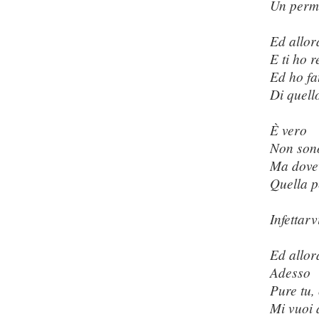
Un perme
Ed allor
E ti ho r
Ed ho fat
Di quell
È vero
Non sono
Ma dovev
Quella p
Infettarv
Ed allor
Adesso
Pure tu, o
Mi vuoi 