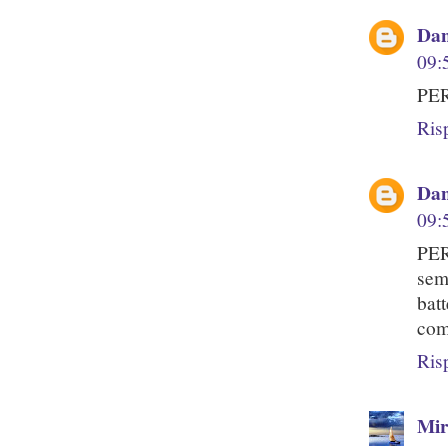
Dan
09:
PER
Ris
Dan
09:
PER
sem
bat
comp
Ris
Mir