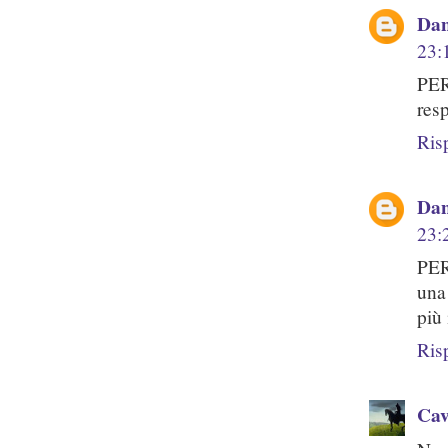
Dan
23:
PE
res
Ris
Dan
23:
PER
una
più 
Ris
Cav