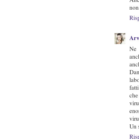
non
Ris
Arw
Ne 
anc
anch
Dan
lab
fat
che
vir
eno
vir
Un 
Ris