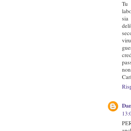
Tu 
lab
sia
del
sec
vir
gue
cre
pass
non 
Car
Ris
Dan
13:
PER
anc