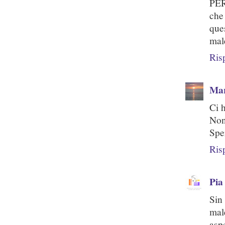
PER
che
que
mal
Ris
Mar
Ci 
Non 
Spe
Ris
Pia
Sin
mal
asp