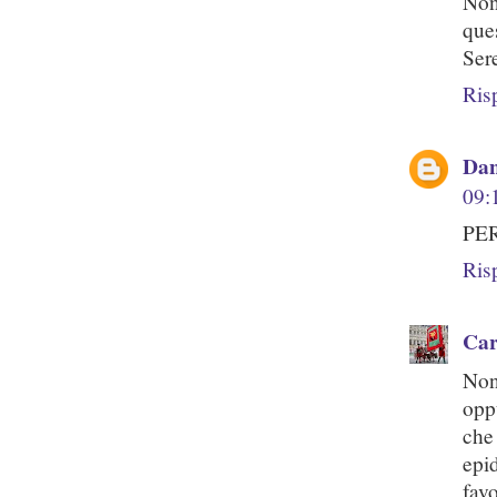
Non
ques
Ser
Ris
Dan
09:
PER
Ris
Ca
Non
oppu
che
epi
fav