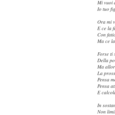
Mi vuoi 
Io tuo fig
Ora mi v
E ce la f
Con fati
Ma ce la
Forse ti
Della po
Ma allor
La pross
Pensa mo
Pensa at
E calcola
In sosta
Non limi