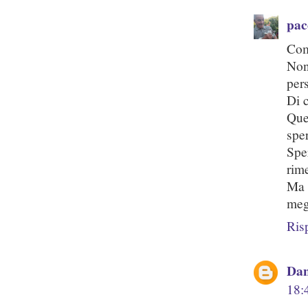
pac
Com
Non
per
Di c
Que
spe
Spe
rim
Ma 
meg
Ris
Dan
18: