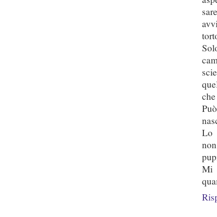
sar
avv
tort
Sol
cam
sci
que
che
Può
nasc
Lo 
non
pup
Mi 
quan
Ris