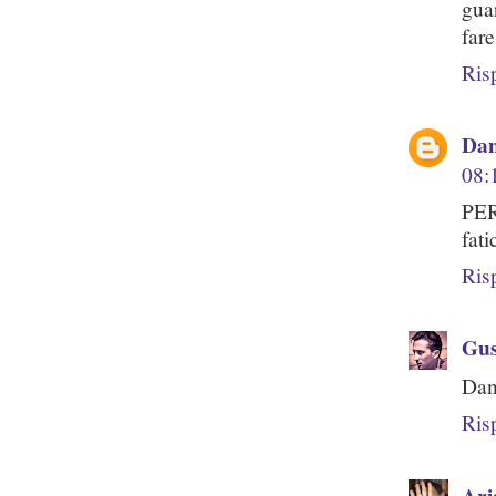
gua
fare
Ris
Dan
08:
PER
fati
Ris
Gus
Dani
Ris
Ari