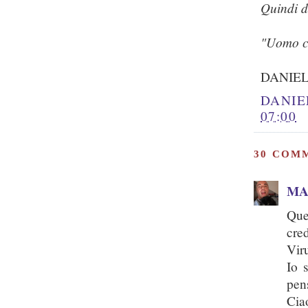
Quindi d
"Uomo c
DANIE
DANIE
07:00
30 COM
MA
Que
cre
Vir
Io 
pen
Cia