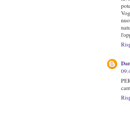
pote
Vog
nuo
nat
l'o
Ris
Dan
09:
PER
cam
Ris