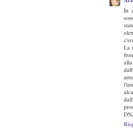
In 
son
sta
ele
c'er
La 
fron
all
dal
arm
l'i
alc
dal
prov
DNA
Ris