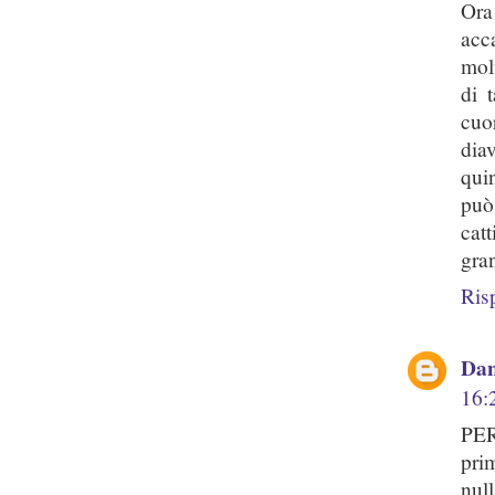
Ora
acc
mol
di 
cuo
dia
quin
può
cat
gra
Ris
Dan
16:
PER
pri
nul