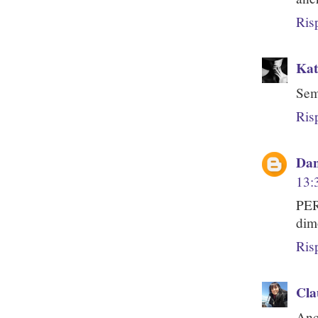
Ris
Kat
Semb
Ris
Dan
13:
PER
dimo
Ris
Cla
Anc