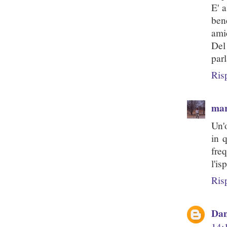
E' 
ben
ami
Del
parl
Ris
mar
Un'
in 
fre
l'is
Ris
Dan
14: