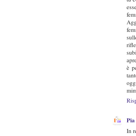
ess
fem
Agg
fem
sul
rifl
sub
apr
è p
tan
ogg
mim
Ris
Pia
In r