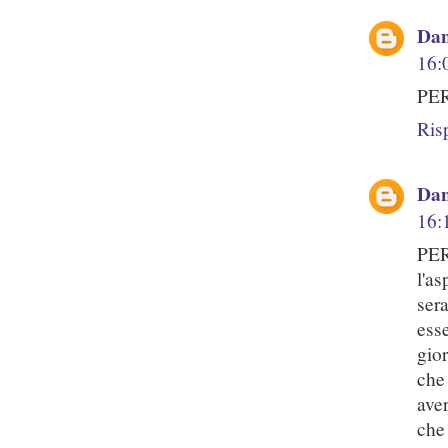
Dan
16:
PER
Ris
Dan
16:
PER
l'a
ser
ess
gio
che
ave
che 