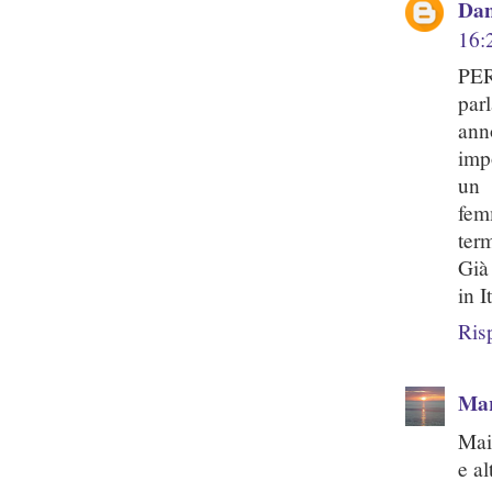
Dan
16:
PER
par
ann
imp
un 
fem
ter
Già
in I
Ris
Mar
Mai
e a