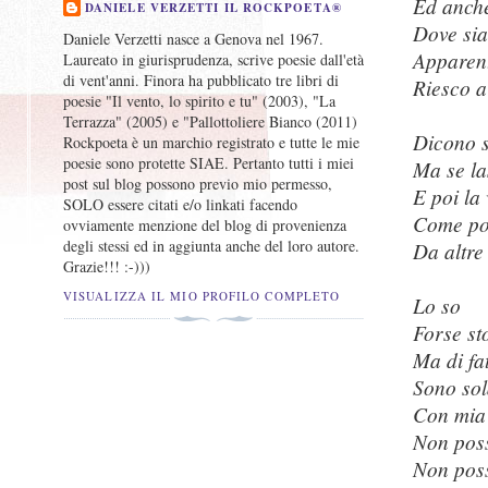
Ed anche
DANIELE VERZETTI IL ROCKPOETA®
Dove sia
Daniele Verzetti nasce a Genova nel 1967.
Apparent
Laureato in giurisprudenza, scrive poesie dall'età
di vent'anni. Finora ha pubblicato tre libri di
Riesco a
poesie "Il vento, lo spirito e tu" (2003), "La
Terrazza" (2005) e "Pallottoliere Bianco (2011)
Dicono s
Rockpoeta è un marchio registrato e tutte le mie
poesie sono protette SIAE. Pertanto tutti i miei
Ma se la
post sul blog possono previo mio permesso,
E poi la
SOLO essere citati e/o linkati facendo
Come po
ovviamente menzione del blog di provenienza
degli stessi ed in aggiunta anche del loro autore.
Da altre
Grazie!!! :-)))
VISUALIZZA IL MIO PROFILO COMPLETO
Lo so
Forse st
Ma di fa
Sono so
Con mia 
Non poss
Non poss