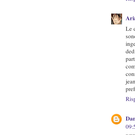
Ari
Le 
son
ing
ded
part
com
conn
jea
pref
Ris
Dan
09: