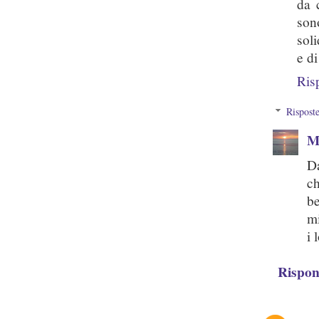
da 
son
soli
e d
Ris
Rispost
M
Da
c
be
mi
i 
Rispon