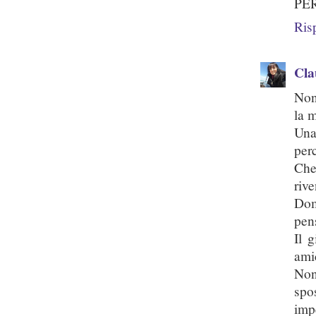
PER
Ris
Cla
Non
la m
Una
per
Che
rive
Dom
pen
Il 
ami
Non
spo
impe