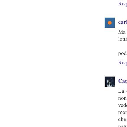
Ris
carl
Ma 
lott
podi
Ris
Cat
La 
non
vede
mon
che
nat