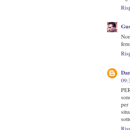
Ris
Gus
Non
femm
Ris
Dan
09:
PER
son
per
sit
sot
Ris