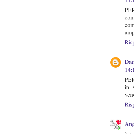
PER
com
com
amp
Ris
Dan
14:
PER
in 
ven
Ris
Ang