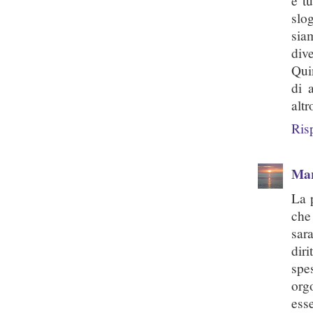
è t
slo
sia
dive
Qui
di 
altr
Ris
Mar
La 
che
sar
dir
spe
org
ess