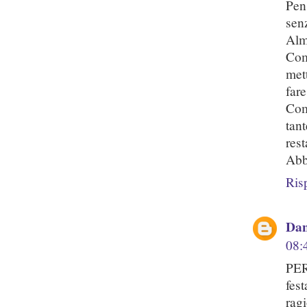
Pen
sen
Alm
Com
met
fare
Com
tan
rest
Abbr
Ris
Dan
08:
PER
fes
rag