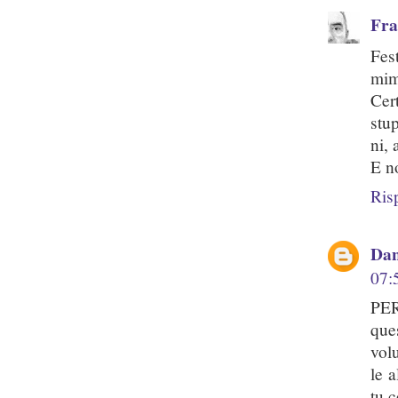
Fra
Fes
mim
Cer
stu
ni,
E n
Ris
Dan
07:
PER
que
vol
le 
tu 