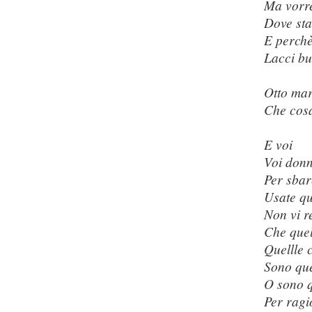
Ma vorre
Dove sta
E perchè
Lacci bu
Otto ma
Che cosa
E voi
Voi donn
Per sbar
Usate qu
Non vi r
Che quel
Quellle 
Sono que
O sono q
Per ragio