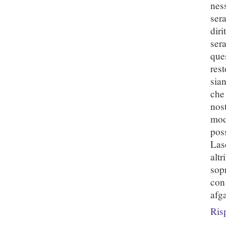
nes
ser
dir
ser
que
res
sia
che
nos
mod
pos
Las
alt
sop
con 
afga
Ris