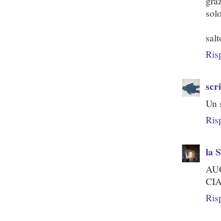
graz
solo
salt
Ris
scr
Un 
Ris
la 
AUGU
CI
Ris