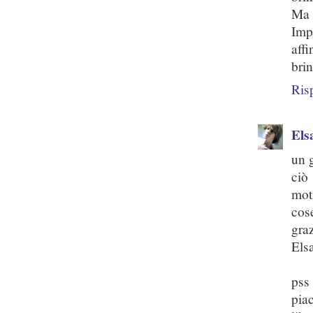
Ma i
Imp
aff
bri
Ris
Els
un g
ciò
mot
cos
gra
Els
pss
pia