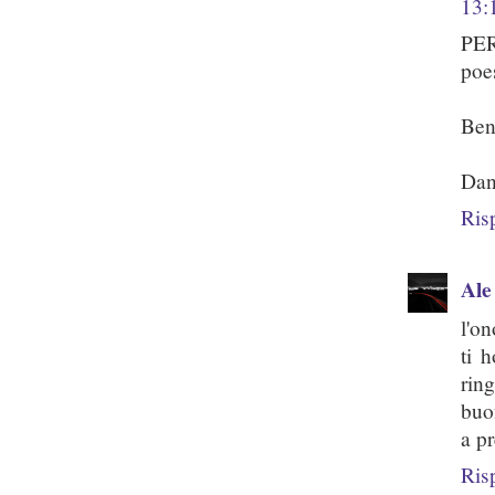
13:
PER
poes
Ben
Dan
Ris
Ale
l'on
ti 
ring
buo
a pr
Ris