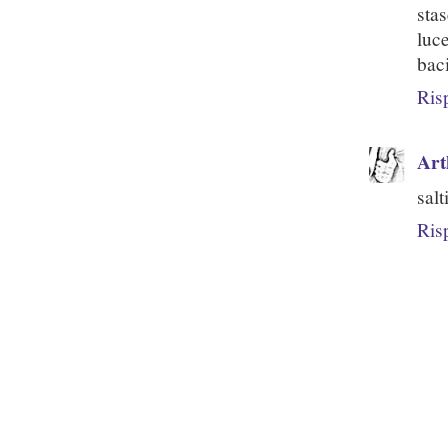
sta
luc
bac
Ris
Art
sal
Ris