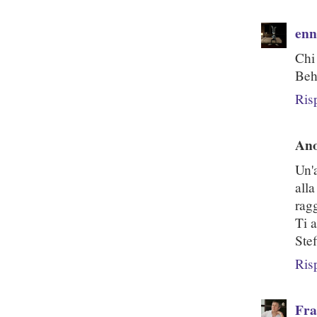
enn
Chi
Beh,
Ris
An
Un'a
all
rag
Ti 
Stef
Ris
Fra