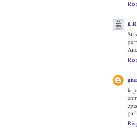
Ris
il 
Str
perf
Anc
Ris
gia
la p
com
epi
par
Ris