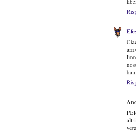
libe
Ris
Efe
Cia
arri
Imm
nos
han
Ris
An
PER
alt
vera