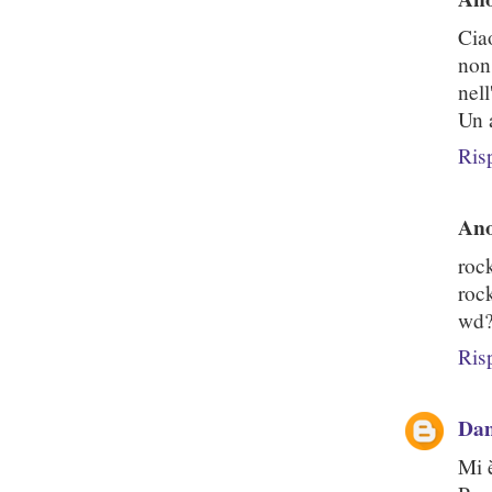
Cia
non
nell
Un 
Ris
An
roc
rock
wd
Ris
Dam
Mi è