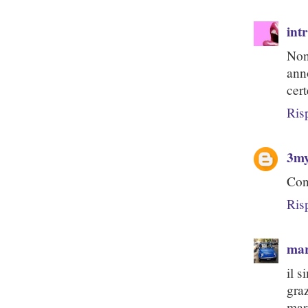
int
Non
ann
cer
Ris
3m
Con 
Ris
mar
il 
gra
mar