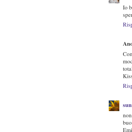
Io 
spe
Ris
An
Com
mod
tota
Kis
Ris
sun
non 
buo
Em