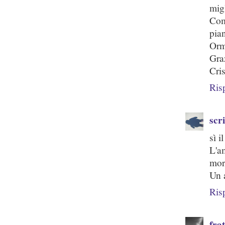
mig
Com
pia
Orm
Gra
Cri
Ris
scr
sì i
L'a
mort
Un 
Ris
fra