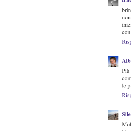
bri
non
ini
cons
Ris
Alb
Più
com
le p
Ris
Sil
Molt