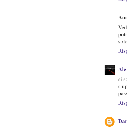
An
Ved
pot
solo
Ris
Ale
si s
stu
pass
Ris
Dan