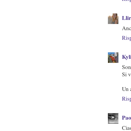
Lli
Anc
Ris
Kyl
Sono
Si 
Un 
Ris
Pao
Cia