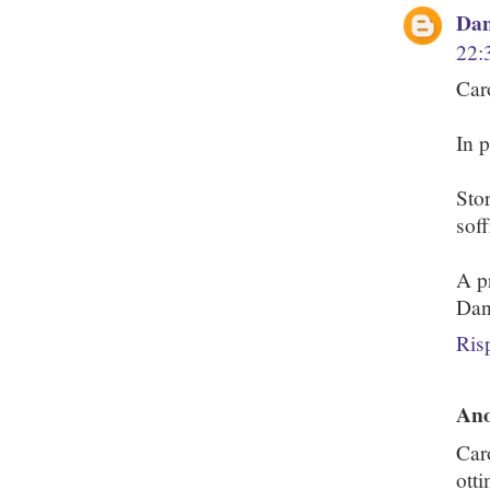
Dan
22:
Car
In 
Stor
soff
A p
Dan
Ris
An
Car
ott