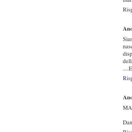
Ris
An
Sia
nas
dis
dell
....
Ris
An
MAR
Dan
Ris