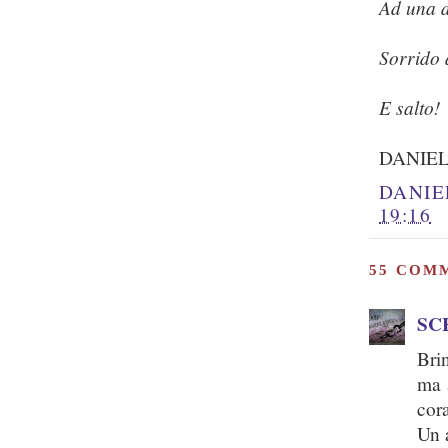
Ad una d
Sorrido 
E salto!
DANIEL
DANIE
19:16
55 COM
SC
Bri
ma 
cor
Un 