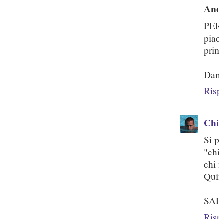
An
PER
pia
prim
Dan
Ris
Chi
Si 
"chi
chi 
Quin
SAL
Ris