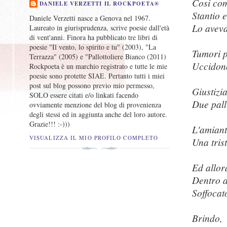
Così com
DANIELE VERZETTI IL ROCKPOETA®
Stantio 
Daniele Verzetti nasce a Genova nel 1967.
Lo aveva
Laureato in giurisprudenza, scrive poesie dall'età
di vent'anni. Finora ha pubblicato tre libri di
poesie "Il vento, lo spirito e tu" (2003), "La
Tumori p
Terrazza" (2005) e "Pallottoliere Bianco (2011)
Uccidono
Rockpoeta è un marchio registrato e tutte le mie
poesie sono protette SIAE. Pertanto tutti i miei
post sul blog possono previo mio permesso,
Giustizia
SOLO essere citati e/o linkati facendo
Due pall
ovviamente menzione del blog di provenienza
degli stessi ed in aggiunta anche del loro autore.
Grazie!!! :-)))
L'amian
VISUALIZZA IL MIO PROFILO COMPLETO
Una tris
Ed allor
Dentro a
Soffocato
Brindo,