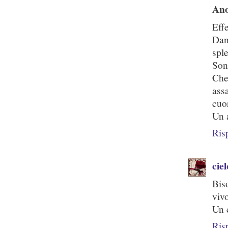
An
Eff
Dan
spl
Son
Che
ass
cuo
Un 
Ris
cie
Bis
vivo
Un 
Ris