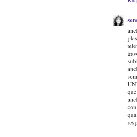
sen
anc
pla
tel
tra
sub
anc
sem
UNI
que
anc
con
qua
resp