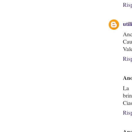
Ris
uti
Anc
Cau
Val
Ris
An
La 
bri
Cia
Ris
An