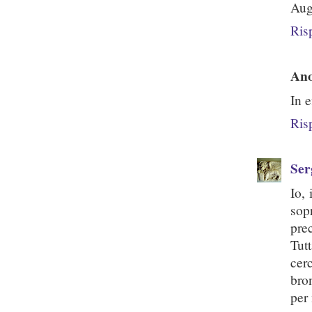
Aug
Ris
An
In e
Ris
Ser
Io,
sop
pre
Tut
cer
bro
per 