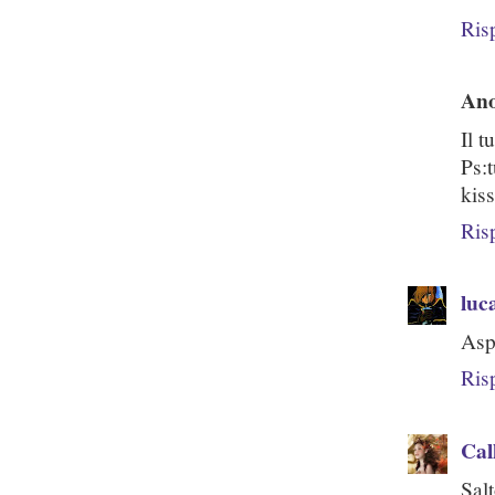
Ris
An
Il 
Ps:t
kis
Ris
luc
Asp
Ris
Cal
Sal