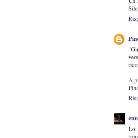
Un 
Sil
Ris
Pin
"Gi
ver
rico
A p
Pin
Ris
enn
Lo 
brin