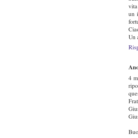
vit
un 
for
Cia
Un 
Ris
An
4 mo
rip
que
Frat
Gius
Gius
Buo