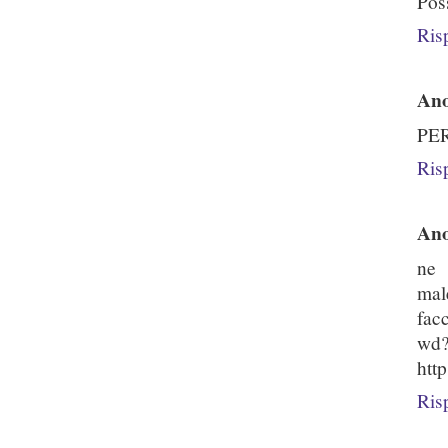
Pos
Ris
An
PER
Ris
An
ne 
mal
fac
wd
htt
Ris