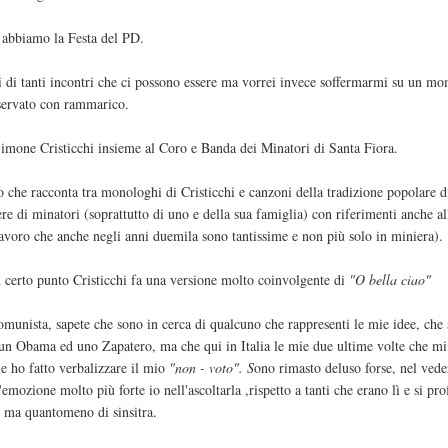
 abbiamo la Festa del PD.
vi di tanti incontri che ci possono essere ma vorrei invece soffermarmi su un m
sservato con rammarico.
 Simone Cristicchi insieme al Coro e Banda dei Minatori di Santa Fiora.
 che racconta tra monologhi di Cristicchi e canzoni della tradizione popolare d
ere di minatori (soprattutto di uno e della sua famiglia) con riferimenti anche al
lavoro che anche negli anni duemila sono tantissime e non più solo in miniera).
 certo punto Cristicchi fa una versione molto coinvolgente di
"O bella ciao"
omunista, sapete che sono in cerca di qualcuno che rappresenti le mie idee, che
 un Obama ed uno Zapatero, ma che qui in Italia le mie due ultime volte che m
ne ho fatto verbalizzare il mio
"non - voto". S
ono rimasto deluso forse, nel vede
emozione molto più forte io nell'ascoltarla ,rispetto a tanti che erano lì e si pr
 ma quantomeno di sinsitra.