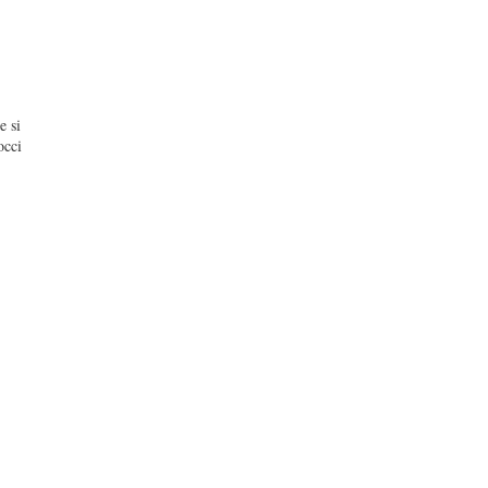
e si
occi