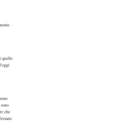
omento
i quelle
l'oggi
 sono
i sono
re che
ofessano