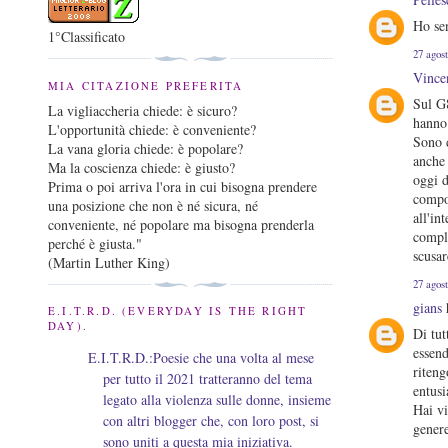
Ho sen
1°Classificato
27 agost
Vince
MIA CITAZIONE PREFERITA
Sul G8
La vigliaccheria chiede: è sicuro?
hanno 
L'opportunità chiede: è conveniente?
Sono 
La vana gloria chiede: è popolare?
anche 
Ma la coscienza chiede: è giusto?
oggi d
Prima o poi arriva l'ora in cui bisogna prendere
compor
una posizione che non è né sicura, né
all'in
conveniente, né popolare ma bisogna prenderla
comple
perché è giusta."
scusar
(Martin Luther King)
27 agost
gians
h
E.I.T.R.D. (EVERYDAY IS THE RIGHT
DAY).
Di tut
essend
E.I.T.R.D.:Poesie che una volta al mese
riteng
per tutto il 2021 tratteranno del tema
entusi
legato alla violenza sulle donne, insieme
Hai vi
con altri blogger che, con loro post, si
genere
sono uniti a questa mia iniziativa.