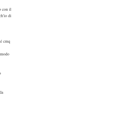
 con il
h'io di
i
ché cmq
i
n modo
o
da