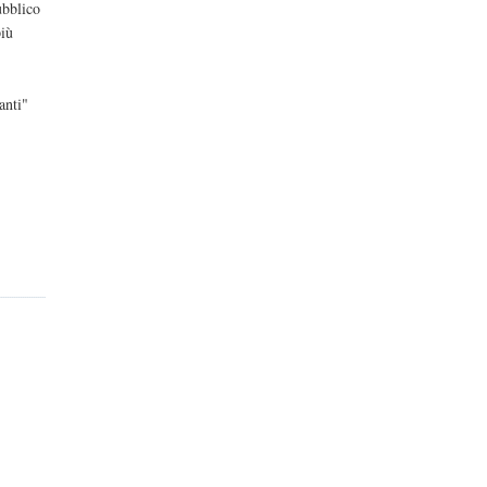
ubblico
più
anti"
n