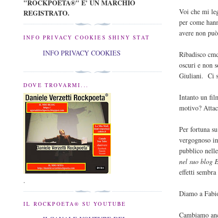
"ROCKPOETA®" E' UN MARCHIO
Voi che mi leg
REGISTRATO.
per come hanno
avere non può
INFO PRIVACY COOKIES SHINY STAT
INFO PRIVACY COOKIES
Ribadisco cmq
oscuri e non 
Giuliani. Ci 
DOVE TROVARMI...
Intanto un fi
motivo? Attac
Per fortuna su
vergognoso im
pubblico nell
nel suo blog 
effetti sembra
.
Diamo a Fabio
IL ROCKPOETA® SU YOUTUBE
Cambiamo anc