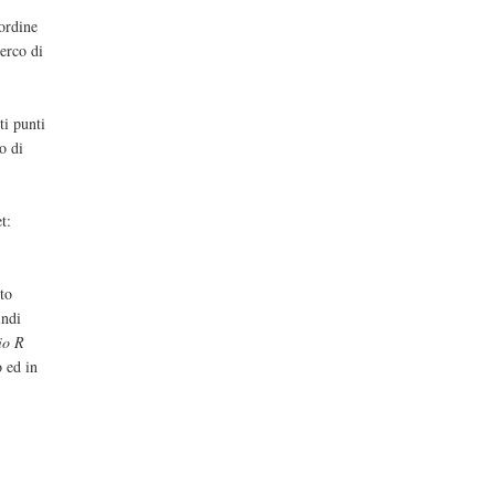
'ordine
cerco di
ti punti
o di
t:
sto
indi
io R
 ed in