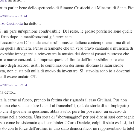
tito parlar bene dello spettacolo di Simone Cristicchi e i Minatori di Santa Fio
o 2009 alle ore 20:44
nzo Cucinotta
ha detto...
, mi pare un'opinione condivisibile. Del resto, le grosse porcherie sono quelle
fatto dopo, a manifestazioni già terminate...
d'accordo con Calendula anche sulla musica italiana contemporanea, ma direi
su quella straniera. Penso seriamente che un vero bravo cantante e musicista di
ovrebbe impegnarsi a reinventare la musica dei decenni passati piuttosot che
re nuove canzoni. Un'impresa questa al limite dell'impossibile: pare che,
tenro degli accordi usati, le combinazioni dei suoni sfiorano la saturazione
ta, non ci sta più nulla di nuovo da inventare. Sì, stavolta sono io a dovermi
e di essere andato OT.
o 2009 alle ore 22:34
a detto...
ta la carne al fuoco, prendo la fettina che riguarda il caso Giuliani. Pur non
o uno che sta a contare i denti ai francobolli, (cit. da storie di un impiegato)
o che il giovane in questione, abbia avuto, pure lui poverino, un eccesso di
asmo nella protesta. Una sorta di "sboronaggine" per poi dire ai suoi compagni
sto come ho sistemato quei carabinieri? Caro Daniele, colpi di stato esclusi, io 
 sto con le forze dell'ordine, in uno stato democratico, nè rappresentano la tute