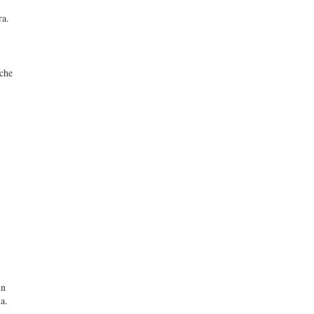
ra.
 che
:
in
la.