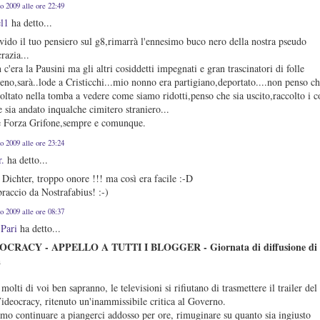
o 2009 alle ore 22:49
el1
ha detto...
ido il tuo pensiero sul g8,rimarrà l'ennesimo buco nero della nostra pseudo
razia...
 c'era la Pausini ma gli altri cosiddetti impegnati e gran trascinatori di folle
o,sarà..lode a Cristicchi...mio nonno era partigiano,deportato....non penso ch
voltato nella tomba a vedere come siamo ridotti,penso che sia uscito,raccolto i c
e sia andato inqualche cimitero straniero...
e Forza Grifone,sempre e comunque.
o 2009 alle ore 23:24
r.
ha detto...
 Dichter, troppo onore !!! ma così era facile :-D
raccio da Nostrafabius! :-)
o 2009 alle ore 08:37
 Pari
ha detto...
OCRACY - APPELLO A TUTTI I BLOGGER - Giornata di diffusione di
a
olti di voi ben sapranno, le televisioni si rifiutano di trasmettere il trailer del
ideocracy, ritenuto un'inammissibile critica al Governo.
mo continuare a piangerci addosso per ore, rimuginare su quanto sia ingiusto