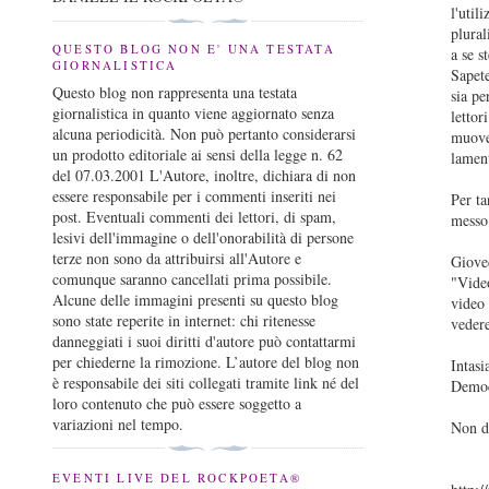
l'util
plura
QUESTO BLOG NON E' UNA TESTATA
a se s
GIORNALISTICA
Sapete
Questo blog non rappresenta una testata
sia pe
giornalistica in quanto viene aggiornato senza
lettor
alcuna periodicità. Non può pertanto considerarsi
muoven
un prodotto editoriale ai sensi della legge n. 62
lament
del 07.03.2001 L'Autore, inoltre, dichiara di non
essere responsabile per i commenti inseriti nei
Per ta
post. Eventuali commenti dei lettori, di spam,
messo 
lesivi dell'immagine o dell'onorabilità di persone
terze non sono da attribuirsi all'Autore e
Gioved
comunque saranno cancellati prima possibile.
"Vide
Alcune delle immagini presenti su questo blog
video 
sono state reperite in internet: chi ritenesse
vedere
danneggiati i suoi diritti d'autore può contattarmi
per chiederne la rimozione. L’autore del blog non
Intasi
è responsabile dei siti collegati tramite link né del
Democ
loro contenuto che può essere soggetto a
variazioni nel tempo.
Non d
EVENTI LIVE DEL ROCKPOETA®