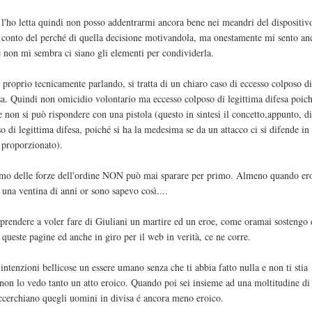
'ho letta quindi non posso addentrarmi ancora bene nei meandri del dispositivo
e conto del perché di quella decisione motivandola, ma onestamente mi sento anc
e non mi sembra ci siano gli elementi per condividerla.
proprio tecnicamente parlando, si tratta di un chiaro caso di eccesso colposo d
esa. Quindi non omicidio volontario ma eccesso colposo di legittima difesa poi
e non si può rispondere con una pistola (questo in sintesi il concetto,appunto, d
o di legittima difesa, poiché si ha la medesima se da un attacco ci si difende i
 proporzionato).
omo delle forze dell'ordine NON può mai sparare per primo. Almeno quando er
una ventina di anni or sono sapevo così....
iprendere a voler fare di Giuliani un martire ed un eroe, come oramai sostengo 
queste pagine ed anche in giro per il web in verità, ce ne corre.
intenzioni bellicose un essere umano senza che ti abbia fatto nulla e non ti stia
non lo vedo tanto un atto eroico. Quando poi sei insieme ad una moltitudine di
accerchiano quegli uomini in divisa é ancora meno eroico.