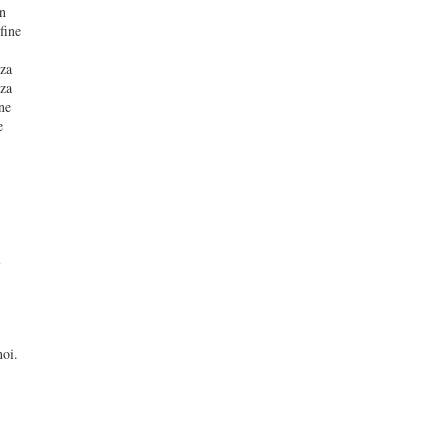
un
fine
nza
nza
one
e
l
noi.