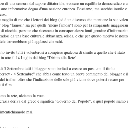
izzo di una censura dal sapore dittatoriale, evocare un equilibrio democratico e 
lismo informativo degno d'una nazione europea. Possiamo, ma sarebbe inutile e 
tesso.
 meglio di me che i lettori dei blog (ed è un discorso che mantiene la sua vale
r blog "famosi" sia per quelli "meno famosi") sono per la stragrande maggiora
i di nicchia, persone che ricercano in consapevolezza fonti genuine d'informazi
dosi da una base culturale abbastanza solida, e che per questo motivo le nostr
ele troverebbero più applausi che echi.
nto invito tutti i volenterosi a compiere qualcosa di simile a quello che è stato
in atto il 14 Luglio dal blog "Diritto alla Rete".
ì 3 Settembre tutti i blogger sono invitati a creare un post con il titolo
ocracy - 4 Settembre" che abbia come testo un breve commento del blogger e i
del trailer, oltre che l'indicazione delle sale più vicine dove potersi recare per
 il film.
amo la rete, alziamo la voce.
razia deriva dal greco e significa "Governo del Popolo", e quel popolo siamo 
imentichiamolo mai.