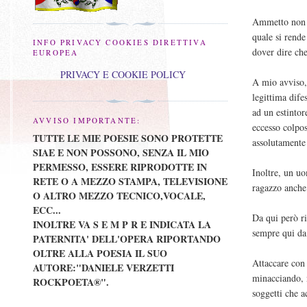
Ammetto non l
quale si rend
INFO PRIVACY COOKIES DIRETTIVA
dover dire ch
EUROPEA
PRIVACY E COOKIE POLICY
A mio avviso, 
legittima dif
ad un estintor
AVVISO IMPORTANTE:
eccesso colpos
TUTTE LE MIE POESIE SONO PROTETTE
assolutamente
SIAE E NON POSSONO, SENZA IL MIO
PERMESSO, ESSERE RIPRODOTTE IN
Inoltre, un u
RETE O A MEZZO STAMPA, TELEVISIONE
ragazzo anche 
O ALTRO MEZZO TECNICO,VOCALE,
ECC...
Da qui però r
INOLTRE VA S E M P R E INDICATA LA
sempre qui da 
PATERNITA' DELL'OPERA RIPORTANDO
OLTRE ALLA POESIA IL SUO
Attaccare con 
AUTORE:"DANIELE VERZETTI
minacciando, 
ROCKPOETA®".
soggetti che 