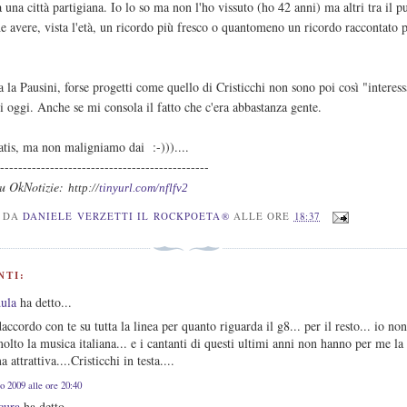
 una città partigiana. Io lo so ma non l'ho vissuto (ho 42 anni) ma altri tra il p
 avere, vista l'età, un ricordo più fresco o quantomeno un ricordo raccontato 
.
la Pausini, forse progetti come quello di Cristicchi non sono poi così "interess
i oggi. Anche se mi consola il fatto che c'era abbastanza gente.
atis, ma non maligniamo dai :-)))....
-----------------------------------------------
Su OkNotizie:
http://
tinyurl.com/nflfv2
O DA
DANIELE VERZETTI IL ROCKPOETA®
ALLE ORE
18:37
NTI:
dula
ha detto...
accordo con te su tutta la linea per quanto riguarda il g8... per il resto... io no
lto la musica italiana... e i cantanti di questi ultimi anni non hanno per me la
 attrattiva....Cristicchi in testa....
o 2009 alle ore 20:40
cura
ha detto...