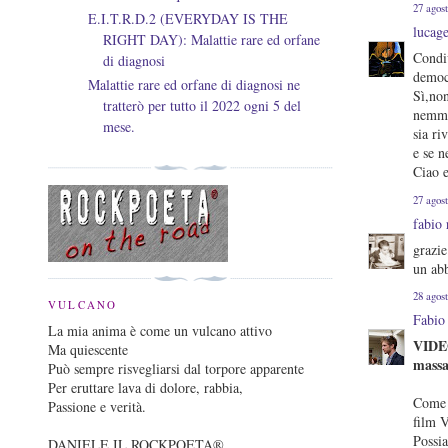
27 agost
E.I.T.R.D.2 (EVERYDAY IS THE
lucag
RIGHT DAY): Malattie rare ed orfane
Condiv
di diagnosi
democ
Malattie rare ed orfane di diagnosi ne
Sì,non
tratterò per tutto il 2022 ogni 5 del
nemmen
mese.
sia ri
e se n
Ciao 
27 agost
fabio 
grazie
un abb
28 agost
VULCANO
Fabio
La mia anima è come un vulcano attivo
VIDE
Ma quiescente
mass
Può sempre risvegliarsi dal torpore apparente
Per eruttare lava di dolore, rabbia,
Come m
Passione e verità.
film V
Possia
DANIELE IL ROCKPOETA®