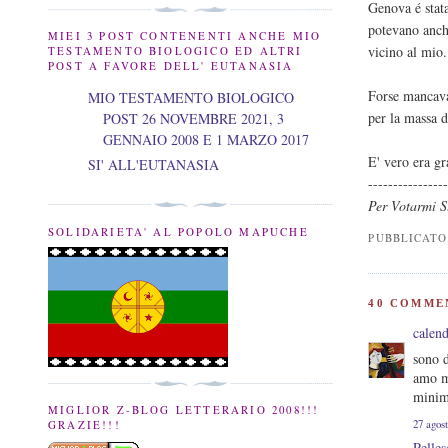
Genova é stata
potevano anche
MIEI 3 POST CONTENENTI ANCHE MIO
vicino al mio
TESTAMENTO BIOLOGICO ED ALTRI
POST A FAVORE DELL' EUTANASIA
Forse mancava 
MIO TESTAMENTO BIOLOGICO
per la massa d
POST 26 NOVEMBRE 2021, 3
GENNAIO 2008 E 1 MARZO 2017
E' vero era gr
SI' ALL'EUTANASIA
---------------
Per Votarmi 
SOLIDARIETA' AL POPOLO MAPUCHE
PUBBLICAT
40 COMME
calen
sono d
amo mo
minima
MIGLIOR Z-BLOG LETTERARIO 2008!!!
27 agost
GRAZIE!!!
Pelles