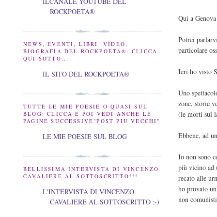
ILCANALE YOUTUBE DEL
ROCKPOETA®
Qui a Genova
Potrei parlar
NEWS, EVENTI, LIBRI, VIDEO,
particolare o
BIOGRAFIA DEL ROCKPOETA®: CLICCA
QUI SOTTO...
Ieri ho visto
IL SITO DEL ROCKPOETA®
Uno spettacolo
zone, storie v
TUTTE LE MIE POESIE O QUASI SUL
(le morti sul 
BLOG: CLICCA E POI VEDI ANCHE LE
PAGINE SUCCESSIVE"POST PIU VECCHI"
Ebbene, ad un
LE MIE POESIE SUL BLOG
Io non sono c
più vicino ad
BELLISSIMA INTERVISTA DI VINCENZO
CAVALIERE AL SOTTOSCRITTO!!!
recato alle ur
ho provato un'
L'INTERVISTA DI VINCENZO
non comunisti
CAVALIERE AL SOTTOSCRITTO :-)