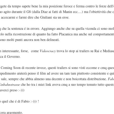
gete da tempo sapete bene la mia posizione feroce e ferma contro le forze dell
 agito durante il G8 (dalla Diaz ai fatti di Manin ecc....) ma l'obiettività che 
 accecarmi e farmi dire che Giuliani sia un eroe.
 che la sentenza é in errore. Aggiungo anche che su quella vicenda ci sono mol
solo nella ricostruzione di quanto ha fatto Placanica ma anche sul comportament
sono molti punti ancora non ben delineati.
lm interessante, forse, come
Videocracy
trova lo stop ai trailers su Rai e Mediase
ca il Governo.
 Coming Soon di recente invece, questi trailers si sono visti eccome e cmq que
pedimento aiuterà penso il film ad avere un tam tam piuttosto consistente e qu
e sale, sempre che abbia almeno una decente e non boicottata distribuzione.
Fab
Einbahnstrasse
che ho tra i miei link aveva cmq a suo tempo temuto tutto questo
 averci preso :-)))
 quel che é di Fabio :-))) !
ora argomento.