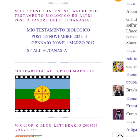
10 sett
Anoni
MIEI 3 POST CONTENENTI ANCHE MIO
TESTAMENTO BIOLOGICO ED ALTRI
Già...
POST A FAVORE DELL' EUTANASIA
soffri
MIO TESTAMENTO BIOLOGICO
L'arco
POST 26 NOVEMBRE 2021, 3
person
Stare
GENNAIO 2008 E 1 MARZO 2017
SI' ALL'EUTANASIA
10 sett
zefiri
daniel
SOLIDARIETA' AL POPOLO MAPUCHE
10 sett
upupa
Bravi
10 sett
Ernes
Compl
10 sett
MIGLIOR Z-BLOG LETTERARIO 2008!!!
Alliga
GRAZIE!!!