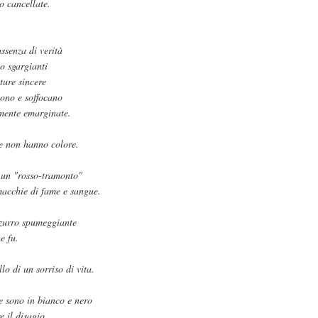
 cancellate.
assenza di verità
o sgargianti
ture sincere
ono e soffocano
mente emarginate.
e non hanno colore.
 un "rosso-tramonto"
macchie di fame e sangue.
zurro spumeggiante
e fu.
o di un sorriso di vita.
e sono in bianco e nero
e il disagio