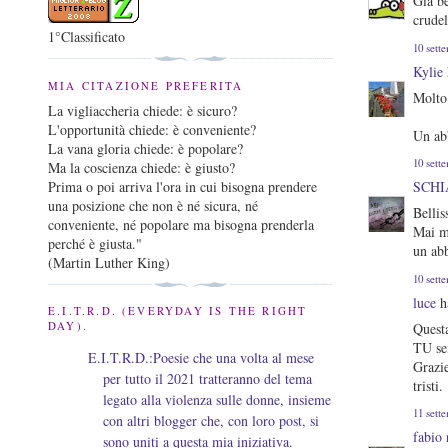
Già be
crudel
1°Classificato
10 sett
Kylie
MIA CITAZIONE PREFERITA
Molto 
La vigliaccheria chiede: è sicuro?
L'opportunità chiede: è conveniente?
Un ab
La vana gloria chiede: è popolare?
10 sett
Ma la coscienza chiede: è giusto?
Prima o poi arriva l'ora in cui bisogna prendere
SCHI
una posizione che non è né sicura, né
Belli
conveniente, né popolare ma bisogna prenderla
Mai m
perché è giusta."
un ab
(Martin Luther King)
10 sett
luce
ha
E.I.T.R.D. (EVERYDAY IS THE RIGHT
DAY).
Quest
TU se
E.I.T.R.D.:Poesie che una volta al mese
Grazie
per tutto il 2021 tratteranno del tema
tristi.
legato alla violenza sulle donne, insieme
11 sett
con altri blogger che, con loro post, si
fabio 
sono uniti a questa mia iniziativa.