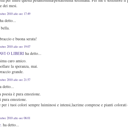
lla per finire questa pesantissima/pestatissima settimana. Per me è settembre il 
e dei mesi.
embre 2010 alle ore 17:49
ha detto...
bella.
braccio e buona serata!
embre 2010 alle ore 19:07
AVI O LIBERI
ha detto...
ssima caro amico.
ollare la speranza, mai.
braccio grande.
embre 2010 alle ore 21:57
 detto...
a poesia è pura emozione.
i pura emozione.
 per i tuoi colori sempre luiminosi e intensi,lacrime comprese e pianti colorati 
embre 2010 alle ore 08:01
r.
ha detto...