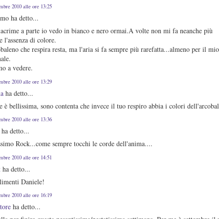
embre 2010 alle ore 13:25
mo ha detto...
lacrime a parte io vedo in bianco e nero ormai.A volte non mi fa neanche più
re l'assenza di colore.
baleno che respira resta, ma l'aria si fa sempre più rarefatta...almeno per il mi
ale.
mo a vedere.
embre 2010 alle ore 13:29
na
ha detto...
e è bellissima, sono contenta che invece il tuo respiro abbia i colori dell'arcoba
embre 2010 alle ore 13:36
ha detto...
ssimo Rock...come sempre tocchi le corde dell'anima....
embre 2010 alle ore 14:51
t
ha detto...
imenti Daniele!
embre 2010 alle ore 16:19
tore
ha detto...