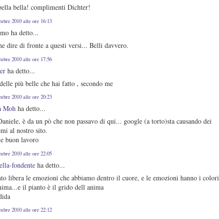
bella bella! complimenti Dichter!
embre 2010 alle ore 16:13
mo ha detto...
e dire di fronte a questi versi... Belli davvero.
embre 2010 alle ore 17:56
er
ha detto...
delle più belle che hai fatto , secondo me
embre 2010 alle ore 20:23
ca Moh
ha detto...
aniele, è da un pò che non passavo di qui... google (a torto)sta causando dei
mi al nostro sito.
 e buon lavoro
embre 2010 alle ore 22:05
ella-fondente
ha detto...
nto libera le emozioni che abbiamo dentro il cuore, e le emozioni hanno i color
nima...e il pianto è il grido dell anima
dida
embre 2010 alle ore 22:12