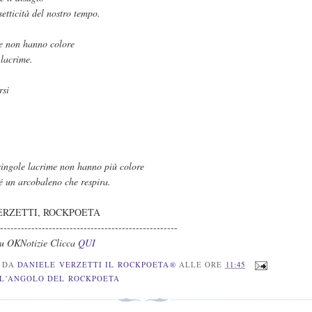
setticità del nostro tempo.
e non hanno colore
 lacrime.
rsi
singole lacrime non hanno più colore
 é un arcobaleno che respira.
ERZETTI, ROCKPOETA
----------------------------------------------------
Su OKNotizie Clicca
QUI
O DA
DANIELE VERZETTI IL ROCKPOETA®
ALLE ORE
11:45
L'ANGOLO DEL ROCKPOETA