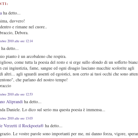
NTI:
a
ha detto...
ssima, davvero!
dentro e rimane nel cuore..
braccio, Debora.
embre 2010 alle ore 12:14
C
ha detto...
 mio pianto è un arcobaleno che respira.
glioso, come tutta la poesia del resto e si erge sullo sfondo di un sofferto bianc
n cui ingiustizia, fame, sangue ed ogni disagio lasciano macchie scolorite agli
di altri... agli sguardi assenti ed egoistici, non certo ai tuoi occhi che sono atten
sentono", che parlano del nostro tempo!
braccio
embre 2010 alle ore 12:53
no Aliprandi
ha detto...
nda Daniele. Lo dico sul serio ma questa poesia è immensa...
embre 2010 alle ore 13:03
le Verzetti il Rockpoeta®
ha detto...
grazio. Le vostre parole sono importanti per me, mi danno forza, vigore, spera