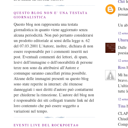
Chit
h
DeAndr
QUESTO BLOG NON E' UNA TESTATA
possa
GIORNALISTICA
Questo blog non rappresenta una testata
Un ab
giornalistica in quanto viene aggiornato senza
12 sett
alcuna periodicità. Non può pertanto considerarsi
Uhuru
un prodotto editoriale ai sensi della legge n. 62
del 07.03.2001 L'Autore, inoltre, dichiara di non
Dalle 
essere responsabile per i commenti inseriti nei
poesi
post. Eventuali commenti dei lettori, di spam,
12 sett
lesivi dell'immagine o dell'onorabilità di persone
Ross
h
terze non sono da attribuirsi all'Autore e
comunque saranno cancellati prima possibile.
Mi ha
Alcune delle immagini presenti su questo blog
bravo
sono state reperite in internet: chi ritenesse
L'ulti
danneggiati i suoi diritti d'autore può contattarmi
tutte 
per chiederne la rimozione. L’autore del blog non
12 sett
è responsabile dei siti collegati tramite link né del
loro contenuto che può essere soggetto a
Tina
h
variazioni nel tempo.
CLAP,
Chiude
Compl
EVENTI LIVE DEL ROCKPOETA®