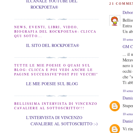
ILCANALE YOUTUBE DEL
21 COMME
ROCKPOETA®
Debor
Belli
Entra 
NEWS, EVENTI, LIBRI, VIDEO,
Un ab
BIOGRAFIA DEL ROCKPOETA®: CLICCA
QUI SOTTO...
10 sett
IL SITO DEL ROCKPOETA®
GM 
... il
Meravi
nero i
TUTTE LE MIE POESIE O QUASI SUL
BLOG: CLICCA E POI VEDI ANCHE LE
occhi 
PAGINE SUCCESSIVE"POST PIU VECCHI"
che "
Ti ab
LE MIE POESIE SUL BLOG
10 sett
Damia
BELLISSIMA INTERVISTA DI VINCENZO
Stupe
CAVALIERE AL SOTTOSCRITTO!!!
10 sett
L'INTERVISTA DI VINCENZO
Danie
CAVALIERE AL SOTTOSCRITTO :-)
Vi rin