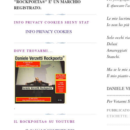
"ROCKPOETA®" E' UN MARCHIO
E sfuocare l'a
REGISTRATO.
Le mie lacrim
INFO PRIVACY COOKIES SHINY STAT
Io non ho più
INFO PRIVACY COOKIES
Solo occhi ria
Delusi
Amareggiati
DOVE TROVARMI...
Stanchi.
Ma se le mie 
Il mio pianto
DANIELE V
---------------
Per Votarmi 
.
PUBBLICAT
ETICHETTE:
IL ROCKPOETA® SU YOUTUBE