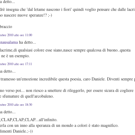
a detto...
è insegna che 'dal letame nascono i fiori' quindi voglio pensare che dalle lacr
no nascere nuove speranze!? ;-)
braccio
embre 2010 alle ore 11:00
nausalama
ha detto...
lacrime,di qualsiasi colore esse siano,nasce sempre qualcosa di buono..questa
a ne è un esempio.
embre 2010 alle ore 17:11
a detto...
 tramesso un'emozione incredibile questa poesia, caro Daniele. Diventi sempre 
.
mo verso poi... non riesco a smettere di rileggerlo, per essere sicura di cogliere
le sfumature di quell'arcobaleno.
embre 2010 alle ore 18:30
a detto...
CLAP,CLAP,CLAP...all'infinito.
rla con un inno alla speranza di un mondo a colori è stato magnifico.
imenti Daniele.;-))