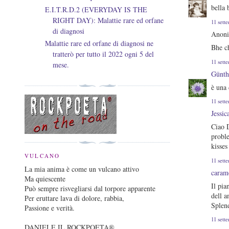
bella 
E.I.T.R.D.2 (EVERYDAY IS THE
RIGHT DAY): Malattie rare ed orfane
11 sett
di diagnosi
Anoni
Malattie rare ed orfane di diagnosi ne
Bhe ch
tratterò per tutto il 2022 ogni 5 del
11 sett
mese.
Günth
è una 
11 sett
Jessi
Ciao D
proble
kisses
VULCANO
11 sett
La mia anima è come un vulcano attivo
caram
Ma quiescente
Il pia
Può sempre risvegliarsi dal torpore apparente
dell a
Per eruttare lava di dolore, rabbia,
Splen
Passione e verità.
11 sett
DANIELE IL ROCKPOETA®