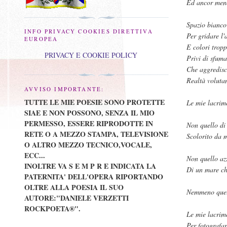
Ed ancor meno
Spazio bianco
INFO PRIVACY COOKIES DIRETTIVA
Per gridare l'
EUROPEA
E colori tropp
PRIVACY E COOKIE POLICY
Privi di sfuma
Che aggredisc
Realtà voluta
AVVISO IMPORTANTE:
TUTTE LE MIE POESIE SONO PROTETTE
Le mie lacrim
SIAE E NON POSSONO, SENZA IL MIO
PERMESSO, ESSERE RIPRODOTTE IN
Non quello di
RETE O A MEZZO STAMPA, TELEVISIONE
Scolorito da 
O ALTRO MEZZO TECNICO,VOCALE,
ECC...
Non quello az
INOLTRE VA S E M P R E INDICATA LA
Di un mare ch
PATERNITA' DELL'OPERA RIPORTANDO
OLTRE ALLA POESIA IL SUO
Nemmeno quell
AUTORE:"DANIELE VERZETTI
ROCKPOETA®".
Le mie lacrim
Per fotografar