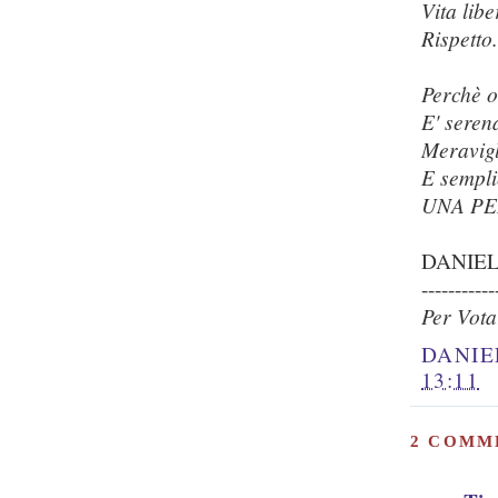
Vita libe
Rispetto
Perchè 
E' sere
Meravig
E sempl
UNA PE
DANIE
-----------
Per Vot
DANIE
13:11
2 COMM