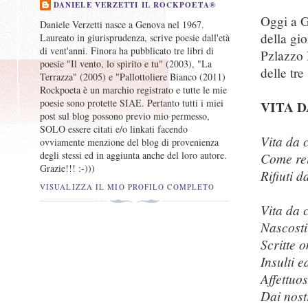
DANIELE VERZETTI IL ROCKPOETA®
Oggi a G
Daniele Verzetti nasce a Genova nel 1967.
della gi
Laureato in giurisprudenza, scrive poesie dall'età
di vent'anni. Finora ha pubblicato tre libri di
Pzlazzo 
poesie "Il vento, lo spirito e tu" (2003), "La
delle tre
Terrazza" (2005) e "Pallottoliere Bianco (2011)
Rockpoeta è un marchio registrato e tutte le mie
poesie sono protette SIAE. Pertanto tutti i miei
VITA 
post sul blog possono previo mio permesso,
SOLO essere citati e/o linkati facendo
Vita da 
ovviamente menzione del blog di provenienza
degli stessi ed in aggiunta anche del loro autore.
Come rei
Grazie!!! :-)))
Rifiuti d
VISUALIZZA IL MIO PROFILO COMPLETO
Vita da 
Nascosti
Scritte 
Insulti e
Affettuo
Dai nostr