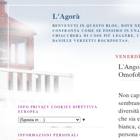
L'Agorà
BENVENUTI IN QUESTO BLOG, DOVE NE
CONFRONTA COME SE FOSSIMO IN UNA 
CHIACCHERA DI COSE PIÙ LEGGERE, 
DANIELE VERZETTI ROCKPOETA®.
VENERDÌ
L'Angol
Omofob
Non capis
sembrano
INFO PRIVACY COOKIES DIRETTIVA
diversit
EUROPEA
che sia 
▼
bianca, 
persona 
INFORMAZIONI PERSONALI