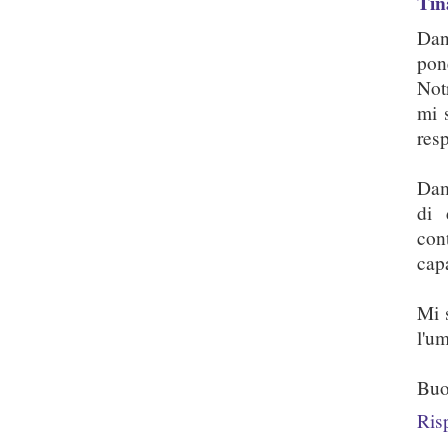
Tin
Dan
pon
Not
mi s
res
Dam
di 
con
cap
Mi 
l'um
Buo
Ris