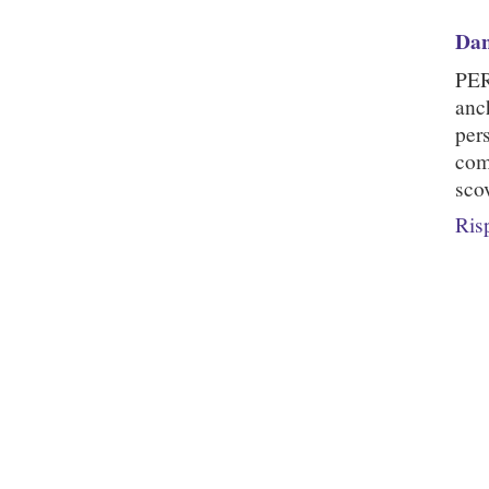
Dan
PER
anc
per
com
sco
Ris