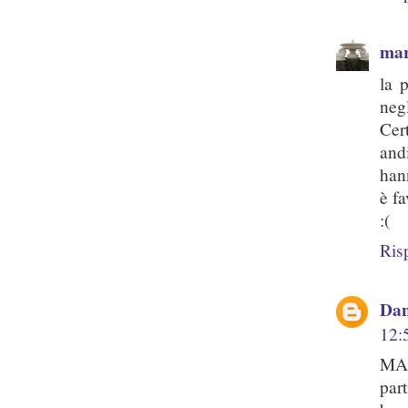
mar
la 
negl
Cer
and
han
è fa
:(
Ris
Dan
12:
MAR
par