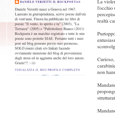
La viole
DANIELE VERZETTI IL ROCKPOETA®
l'occhio 
Daniele Verzetti nasce a Genova nel 1967.
percepis
Laureato in giurisprudenza, scrive poesie dall'età
di vent'anni. Finora ha pubblicato tre libri di
realtà c
poesie "Il vento, lo spirito e tu" (2003), "La
Terrazza" (2005) e "Pallottoliere Bianco (2011)
Purtoppo
Rockpoeta è un marchio registrato e tutte le mie
poesie sono protette SIAE. Pertanto tutti i miei
entusias
post sul blog possono previo mio permesso,
sconvolge
SOLO essere citati e/o linkati facendo
ovviamente menzione del blog di provenienza
degli stessi ed in aggiunta anche del loro autore.
Curioso, 
Grazie!!! :-)))
carabini
VISUALIZZA IL MIO PROFILO COMPLETO
non hann
Mandano 
propongo
strutturat
Mandano 