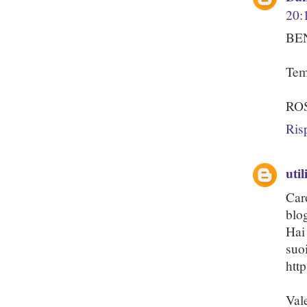
20:
BEN
Tem
ROS
Ris
uti
Car
blo
Hai
suoi
http
Val