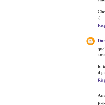
Che
:)
Ris
Dam
que
ama
Io t
il 
Ris
An
PER