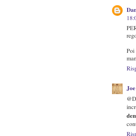
Dan
18:
PER
reg
Poi
man
Ris
Joe
@D
inc
dem
con
Ris