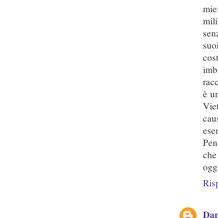
mie
mil
sen
suo
cost
imb
rac
è un
Viet
cau
eser
Pen
che
ogg
Ris
Dan