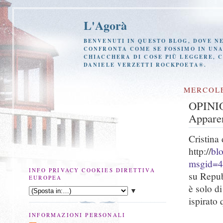
L'Agorà
BENVENUTI IN QUESTO BLOG, DOVE NE
CONFRONTA COME SE FOSSIMO IN UNA 
CHIACCHERA DI COSE PIÙ LEGGERE, 
DANIELE VERZETTI ROCKPOETA®.
MERCOLE
OPINI
Appare
Cristina
http://
bl
msgid=
INFO PRIVACY COOKIES DIRETTIVA
su Repub
EUROPEA
è solo d
▼
ispirato 
INFORMAZIONI PERSONALI