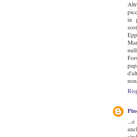
Alt
pic
in 
sos
Epp
Mar
null
For
papa
d'a
non
Ris
Pin
...
anc
sind