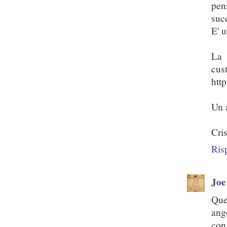
pen
suc
E' 
La 
cust
htt
Un 
Cris
Ris
Joe
Que
ang
con 