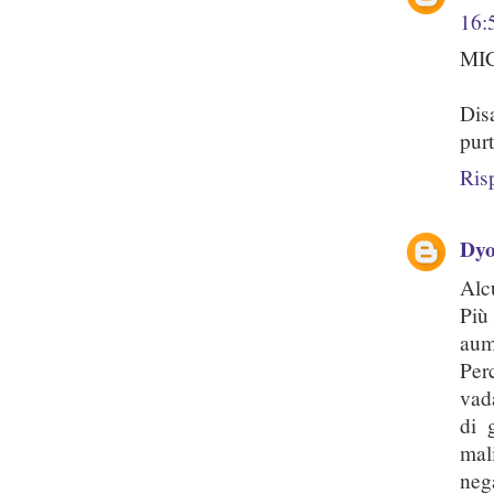
16:
MIC
Dis
pur
Ris
Dy
Alc
Più
aum
Per
vad
di 
mal
neg