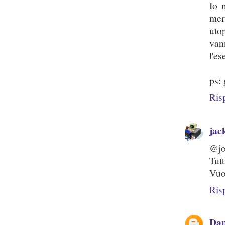
Io 
mer
uto
van
l'es
ps: 
Ris
jac
@jo
Tut
Vuol
Ris
Dan