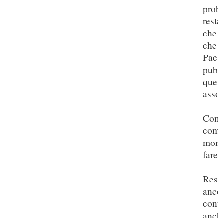
pro
rest
che
che
Pae
pub
que
ass
Con
com
mom
fare
Res
anc
cont
anc