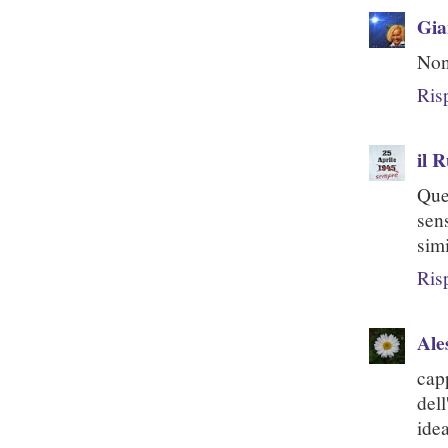
Gi
Non 
Ris
il 
Que
sen
sim
Ris
Ale
cap
del
ide