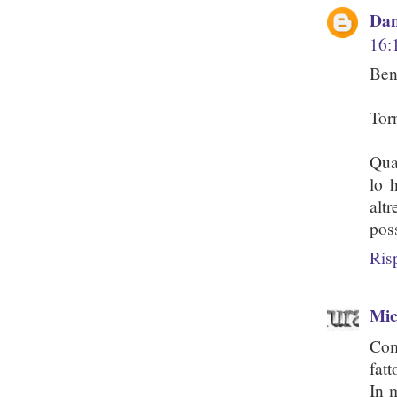
Dan
16:
Ben
Tor
Qua
lo 
alt
pos
Ris
Mic
Com
fatt
In m