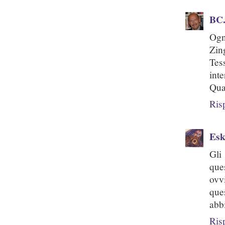
BC.
Ogni
Zing
Tes
inte
Qua
Ris
Es
Gli
ques
ovv
que
abb
Ris