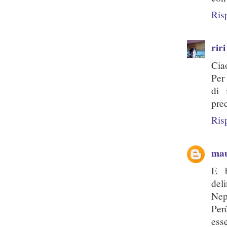
Ris
riri
Cia
Per
di 
pre
Ris
ma
E b
del
Nepp
Per
ess