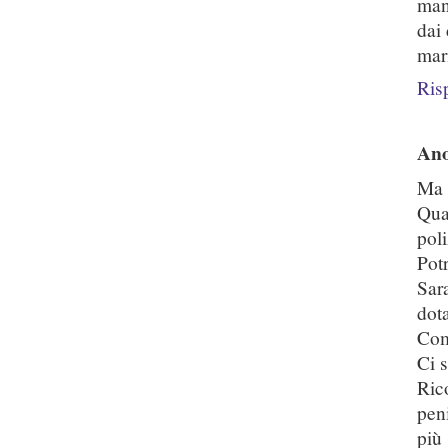
mand
dai 
mar
Ris
An
Ma 
Qua
poli
Potr
Sar
dot
Com
Ci 
Ric
peni
più