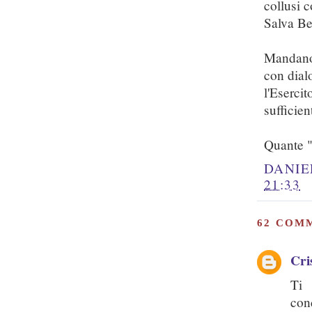
collusi 
Salva Be
Mandano 
con dial
l'Eserci
sufficien
Quante "
DANIE
21:33
62 COM
Cri
Ti 
con