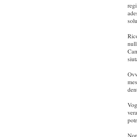
reg
ade
sol
Ric
nul
Camp
siut
Ovv
mes
dent
Vog
ver
potr
Non