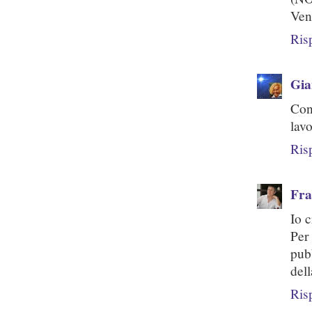
Ven
Ris
Gi
Con
lavo
Ris
Fra
Io 
Per
pub
dell
Ris