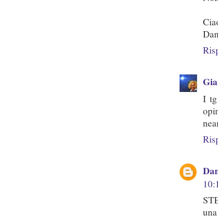
Cia
Dan
Ris
Gi
I t
opi
nean
Ris
Dan
10:
STE
una