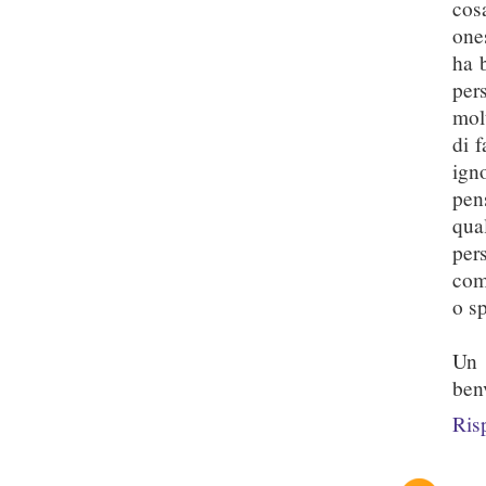
cos
one
ha b
per
mol
di f
ign
pen
qua
per
com
o sp
Un 
ben
Ris