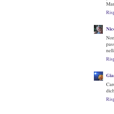
Man
Ris
Nic
Non
pas
nel
Ris
Gi
Caro
dich
Ris