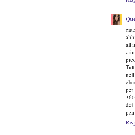
Que
cia
abb
all
cri
pre
Tut
nell
cla
per
360
dei
pen
Ris