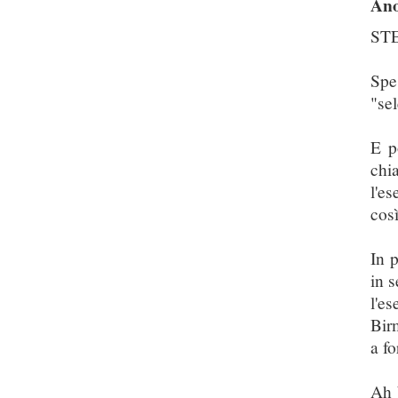
An
STE
Spe
"se
E p
chi
l'e
cos
In 
in 
l'e
Bir
a fo
Ah 