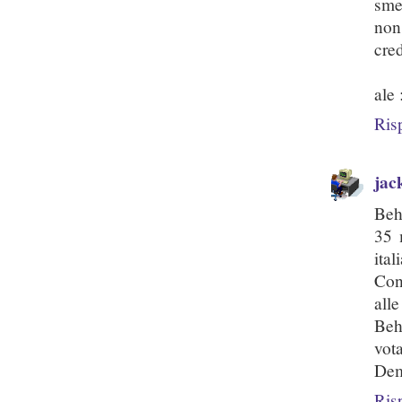
sme
non
cre
ale 
Ris
jac
Beh
35 
ital
Con
alle
Beh
vot
Dem
Ris