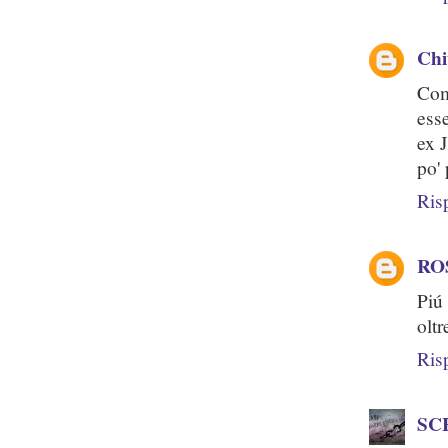
Chi
Com
ess
ex 
po'
Ris
RO
Piú 
oltr
Ris
SC