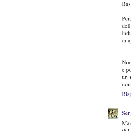
Bas
Per
del
ind
in 
Non
e po
un 
non 
Ris
Ser
Man
(NO