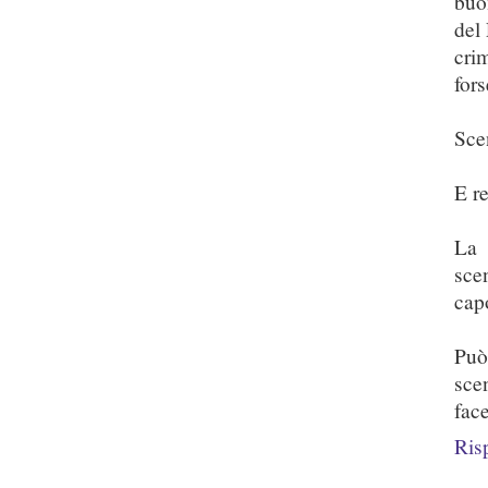
buo
del
crim
fors
Scen
E re
La 
sce
cap
Può
sce
fac
Ris